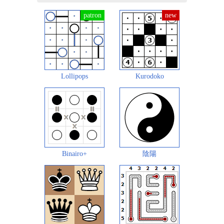
Lollipops
Kurodoko
Binairo+
陰陽