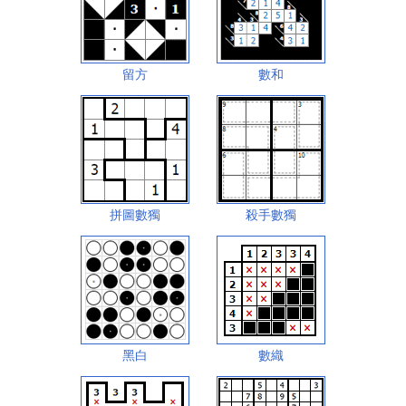
留方
數和
拼圖數獨
殺手數獨
黑白
數織