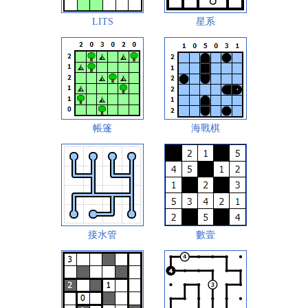
LITS
星系
帳篷
海戰棋
接水管
數壹