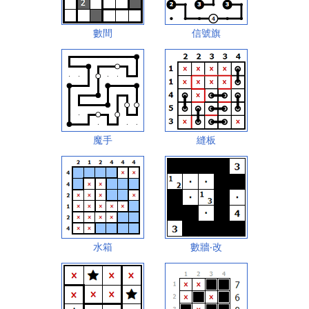
數間
信號旗
魔手
縫板
水箱
數牆‧改