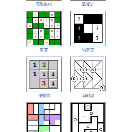
國際象棋
溫度計
海苔
馬賽克
踩地雷
划斜線