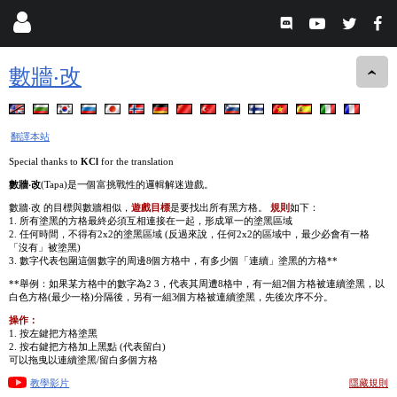
數牆‧改
翻譯本站
Special thanks to
KCl
for the translation
數牆‧改
(Tapa)是一個富挑戰性的邏輯解迷遊戲。
數牆‧改 的目標與數牆相似，
遊戲目標
是要找出所有黑方格。
規則
如下：
1. 所有塗黑的方格最終必須互相連接在一起，形成單一的塗黑區域
2. 任何時間，不得有2x2的塗黑區域 (反過來說，任何2x2的區域中，最少必會有一格
「沒有」被塗黑)
3. 數字代表包圍這個數字的周邊8個方格中，有多少個「連續」塗黑的方格**
**舉例：如果某方格中的數字為2 3，代表其周遭8格中，有一組2個方格被連續塗黑，以
白色方格(最少一格)分隔後，另有一組3個方格被連續塗黑，先後次序不分。
操作：
1. 按左鍵把方格塗黑
2. 按右鍵把方格加上黑點 (代表留白)
可以拖曳以連續塗黑/留白多個方格
教學影片
隱藏規則