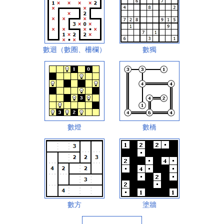
數迴（數圈、柵欄）
數獨
數燈
數橋
數方
塗牆